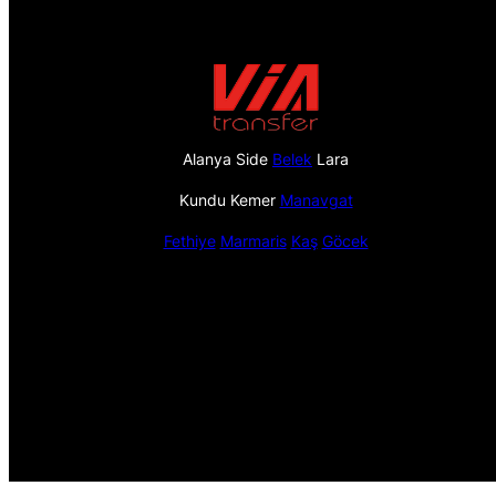
Alanya Side
Belek
Lara
Kundu Kemer
Manavgat
Fethiye
Marmaris
Kaş
Göcek