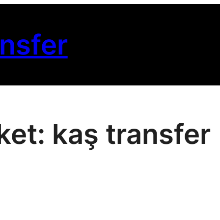
nsfer
iket:
kaş transfer