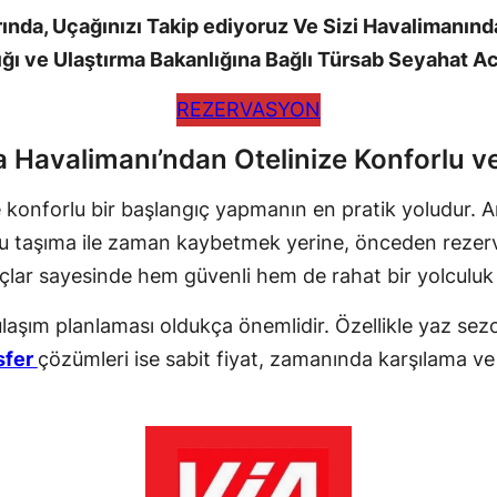
ında, Uçağınızı Takip ediyoruz Ve Sizi Havalimanında
ığı ve Ulaştırma Bakanlığına Bağlı Türsab Seyahat A
REZERVASYON
a Havalimanı’ndan Otelinize Konforlu v
e konforlu bir başlangıç yapmanın en pratik yoludur. A
u taşıma ile zaman kaybetmek yerine, önceden rezerv
araçlar sayesinde hem güvenli hem de rahat bir yolculuk
a ulaşım planlaması oldukça önemlidir. Özellikle yaz 
sfer
çözümleri ise sabit fiyat, zamanında karşılama v