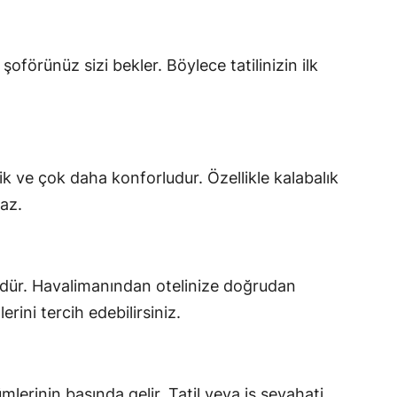
förünüz sizi bekler. Böylece tatilinizin ilk
ik ve çok daha konforludur. Özellikle kalabalık
maz.
ümdür. Havalimanından otelinize doğrudan
ini tercih edebilirsiniz.
mlerinin başında gelir. Tatil veya iş seyahati