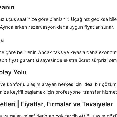
zanın
çuş saatinize göre planlanır. Uçağınız gecikse bile şo
iz. Ayrıca erken rezervasyon daha uygun fiyatlar sunar.
da
ine göre belirlenir. Ancak taksiye kıyasla daha ekonom
abit fiyat garantisi sayesinde ekstra ücret sürprizi ol
olay Yolu
lı ve konforlu ulaşım arayan herkes için ideal bir çöz
ze keyifli başlamak için profesyonel transfer hizmetler
leri | Fiyatlar, Firmalar ve Tavsiyeler
a’ya gelen misafirlerin en çok tercih ettiği ulaşım çözü